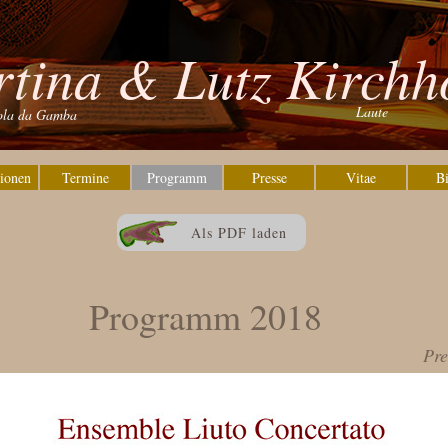
tina & Lutz Kirchh
Laute
ola da Gamba
ionen
Termine
Programm
Presse
Vitae
Bi
Als PDF laden
Programm 2018
Pre