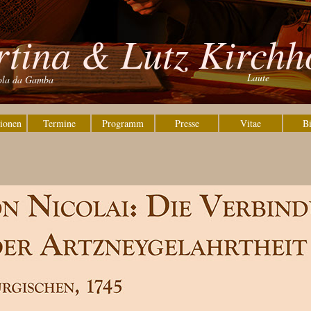
tina & Lutz Kirchh
Laute
ola da Gamba
ionen
Termine
Programm
Presse
Vitae
Bi