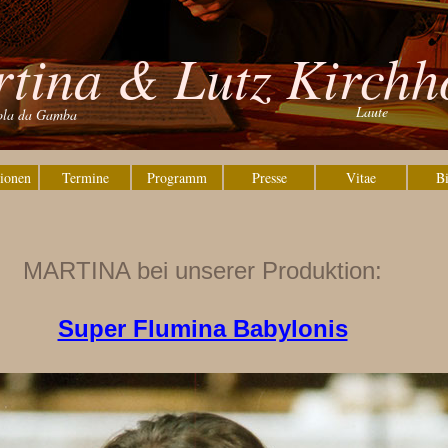
tina & Lutz Kirchh
Laute
ola da Gamba
ionen
Termine
Programm
Presse
Vitae
Bi
MARTINA bei unserer Produktion:
Super Flumina Babylonis