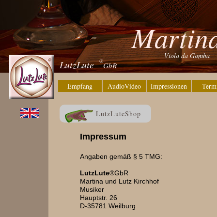
Martina
Viola da Gamba
®
LutzLute
GbR
Empfang
AudioVideo
Impressionen
Term
LutzLuteShop
Impressum
Angaben gemäß § 5 TMG:
LutzLute
®GbR
Martina und Lutz Kirchhof
Musiker
Hauptstr. 26
D-35781 Weilburg